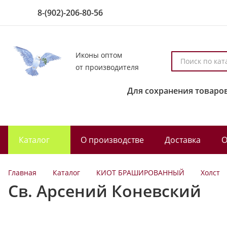
8-(902)-206-80-56
Иконы оптом
П
от производителя
о
и
Для сохранения товаров
с
к
п
о
Каталог
О производстве
Доставка
О
к
а
т
Главная
Каталог
КИОТ БРАШИРОВАННЫЙ
Холст
а
Св. Арсений Коневский
л
о
г
у