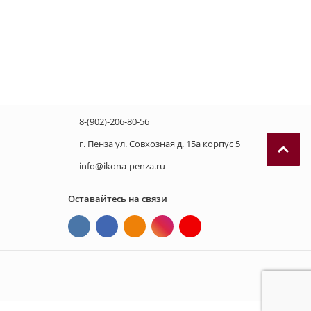
8-(902)-206-80-56
г. Пенза ул. Совхозная д. 15а корпус 5
info@ikona-penza.ru
Оставайтесь на связи
П
р
и