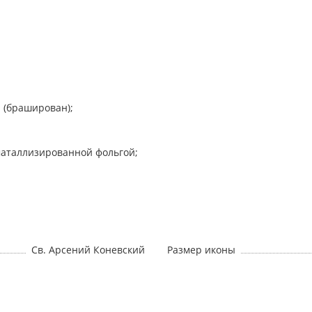
н (браширован);
 маталлизированной фольгой;
Св. Арсений Коневский
Размер иконы