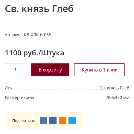
Св. князь Глеб
т
а
л
о
Артикул:
КБ-ХЛб-б-058
г
у
1100
руб./Штука
Лик
Св. князь Глеб
Размер иконы
280х330 мм
Поделиться: