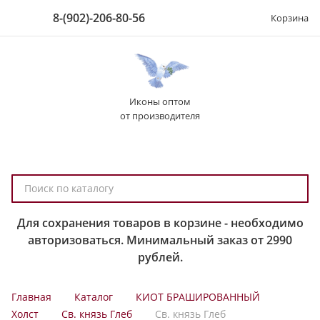
8-(902)-206-80-56
Корзина
Иконы оптом
от производителя
П
о
и
Для сохранения товаров в корзине - необходимо
с
авторизоваться. Минимальный заказ от 2990
к
рублей.
п
о
Главная
Каталог
КИОТ БРАШИРОВАННЫЙ
к
Холст
Св. князь Глеб
Св. князь Глеб
а