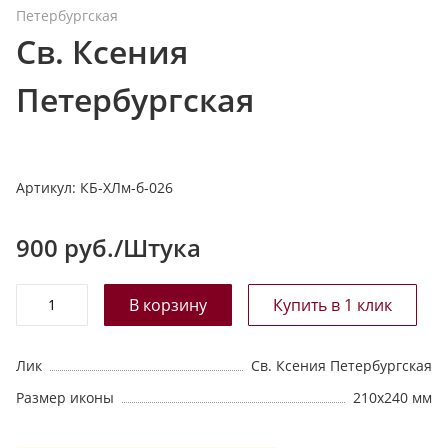
Петербургская
т
Св. Ксения
а
л
Петербургская
о
г
у
Артикул:
КБ-ХЛм-б-026
900
руб./Штука
Лик
Св. Ксения Петербургская
Размер иконы
210х240 мм