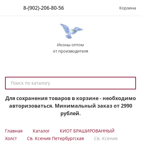
8-(902)-206-80-56
Корзина
Иконы оптом
от производителя
П
о
и
Для сохранения товаров в корзине - необходимо
с
авторизоваться. Минимальный заказ от 2990
к
рублей.
п
о
Главная
Каталог
КИОТ БРАШИРОВАННЫЙ
к
Холст
Св. Ксения Петербургская
Св. Ксения
а