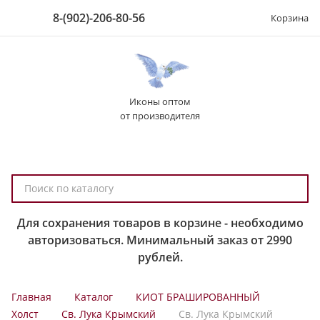
8-(902)-206-80-56
Корзина
Иконы оптом
от производителя
П
о
и
Для сохранения товаров в корзине - необходимо
с
авторизоваться. Минимальный заказ от 2990
к
рублей.
п
о
Главная
Каталог
КИОТ БРАШИРОВАННЫЙ
к
Холст
Св. Лука Крымский
Св. Лука Крымский
а