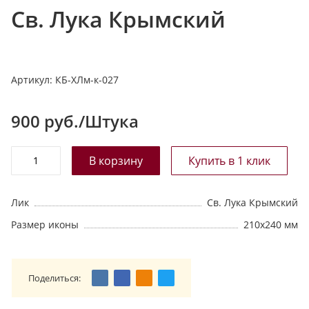
Св. Лука Крымский
т
а
л
о
Артикул:
КБ-ХЛм-к-027
г
у
900
руб./Штука
Лик
Св. Лука Крымский
Размер иконы
210х240 мм
Поделиться: