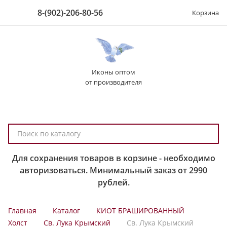
8-(902)-206-80-56
Корзина
Иконы оптом
от производителя
П
о
и
Для сохранения товаров в корзине - необходимо
с
авторизоваться. Минимальный заказ от 2990
к
рублей.
п
о
Главная
Каталог
КИОТ БРАШИРОВАННЫЙ
к
Холст
Св. Лука Крымский
Св. Лука Крымский
а