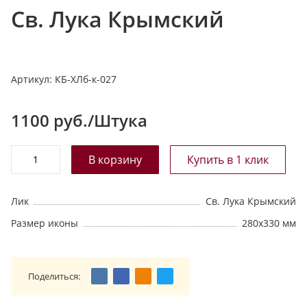
Св. Лука Крымский
т
а
л
о
Артикул:
КБ-ХЛб-к-027
г
у
1100
руб./Штука
Лик
Св. Лука Крымский
Размер иконы
280х330 мм
Поделиться: