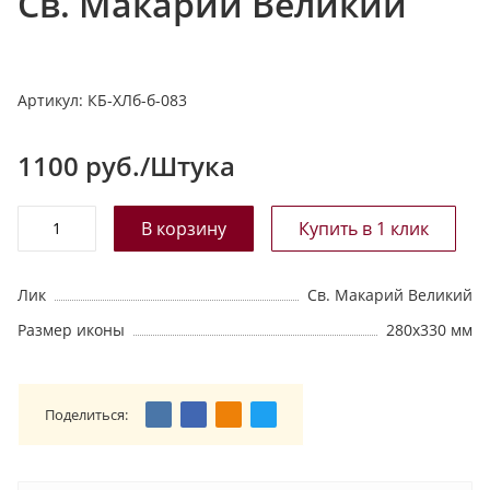
Св. Макарий Великий
т
а
л
Артикул:
КБ-ХЛб-б-083
о
г
у
1100
руб./Штука
Лик
Св. Макарий Великий
Размер иконы
280х330 мм
Поделиться: