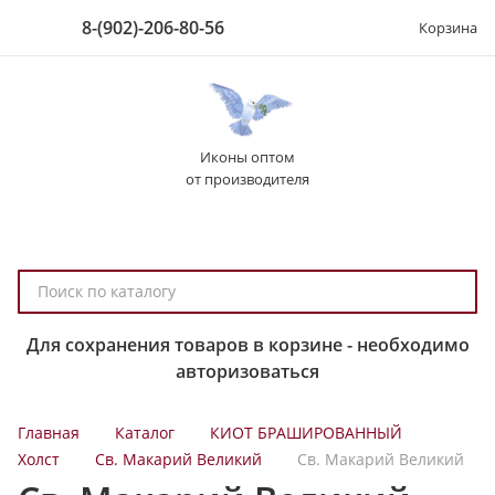
8-(902)-206-80-56
Корзина
Иконы оптом
от производителя
П
о
и
Для сохранения товаров в корзине - необходимо
с
авторизоваться
к
п
Главная
Каталог
КИОТ БРАШИРОВАННЫЙ
о
Холст
Св. Макарий Великий
Св. Макарий Великий
к
а