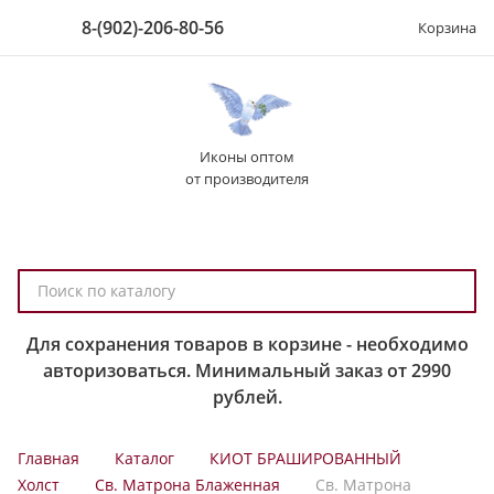
8-(902)-206-80-56
Корзина
Иконы оптом
от производителя
П
о
и
Для сохранения товаров в корзине - необходимо
с
авторизоваться. Минимальный заказ от 2990
к
рублей.
п
о
Главная
Каталог
КИОТ БРАШИРОВАННЫЙ
к
Холст
Св. Матрона Блаженная
Св. Матрона
а