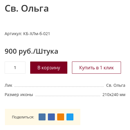
Св. Ольга
т
а
л
о
Артикул:
КБ-ХЛм-б-021
г
у
900
руб./Штука
Лик
Св. Ольга
Размер иконы
210х240 мм
Поделиться: