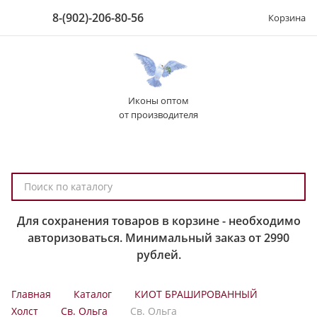
8-(902)-206-80-56
Корзина
Иконы оптом
от производителя
П
о
и
Для сохранения товаров в корзине - необходимо
с
авторизоваться. Минимальный заказ от 2990
к
рублей.
п
о
Главная
Каталог
КИОТ БРАШИРОВАННЫЙ
к
Холст
Св. Ольга
Св. Ольга
а