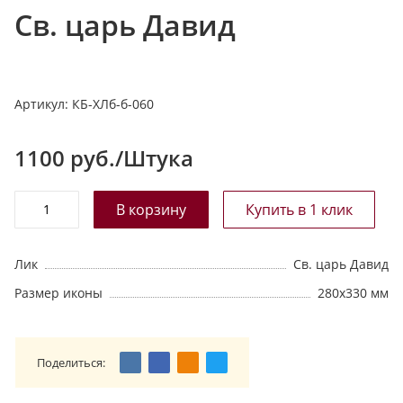
Св. царь Давид
т
а
л
о
Артикул:
КБ-ХЛб-б-060
г
у
1100
руб./Штука
Лик
Св. царь Давид
Размер иконы
280х330 мм
Поделиться: