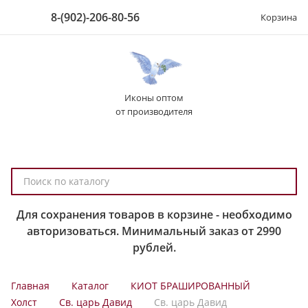
8-(902)-206-80-56
Корзина
Иконы оптом
от производителя
П
о
и
Для сохранения товаров в корзине - необходимо
с
авторизоваться. Минимальный заказ от 2990
к
рублей.
п
о
Главная
Каталог
КИОТ БРАШИРОВАННЫЙ
к
Холст
Св. царь Давид
Св. царь Давид
а