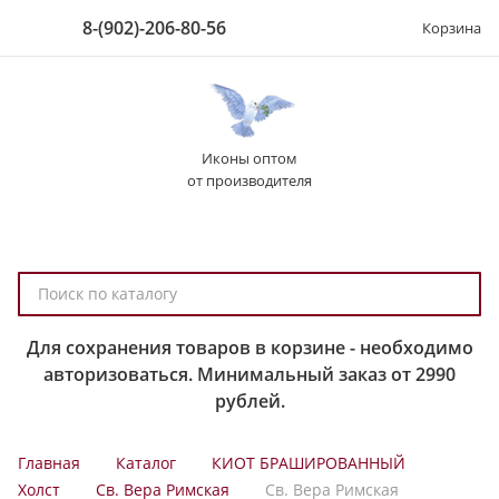
8-(902)-206-80-56
Корзина
Иконы оптом
от производителя
П
о
и
Для сохранения товаров в корзине - необходимо
с
авторизоваться. Минимальный заказ от 2990
к
рублей.
п
о
Главная
Каталог
КИОТ БРАШИРОВАННЫЙ
к
Холст
Св. Вера Римская
Св. Вера Римская
а