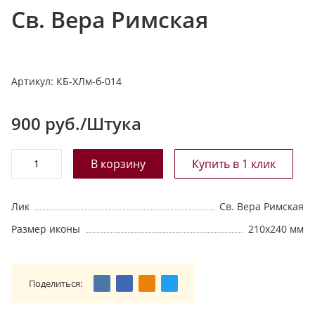
Св. Вера Римская
т
а
л
о
Артикул:
КБ-ХЛм-б-014
г
у
900
руб./Штука
Лик
Св. Вера Римская
Размер иконы
210х240 мм
Поделиться: