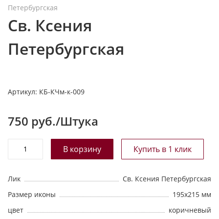
Петербургская
т
Св. Ксения
а
л
Петербургская
о
г
у
Артикул:
КБ-КЧм-к-009
750
руб./Штука
Лик
Св. Ксения Петербургская
Размер иконы
195х215 мм
цвет
коричневый