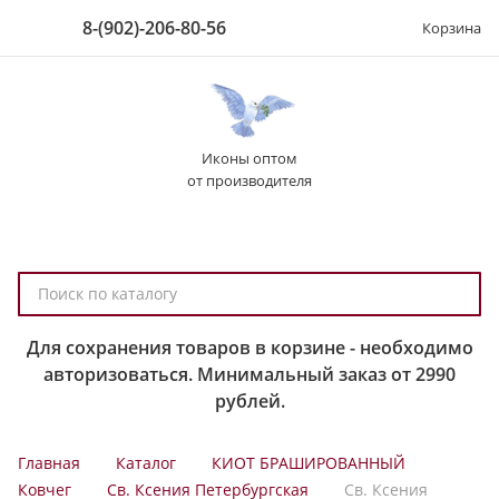
8-(902)-206-80-56
Корзина
Иконы оптом
от производителя
П
о
и
Для сохранения товаров в корзине - необходимо
с
авторизоваться. Минимальный заказ от 2990
к
рублей.
п
о
Главная
Каталог
КИОТ БРАШИРОВАННЫЙ
к
Ковчег
Св. Ксения Петербургская
Св. Ксения
а