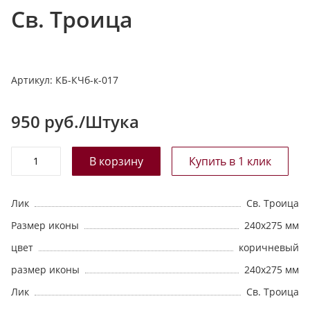
Св. Троица
т
а
л
о
Артикул:
КБ-КЧб-к-017
г
у
950
руб./Штука
Лик
Св. Троица
Размер иконы
240х275 мм
цвет
коричневый
размер иконы
240х275 мм
Лик
Св. Троица