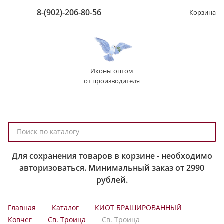
8-(902)-206-80-56
Корзина
Иконы оптом
от производителя
П
о
и
Для сохранения товаров в корзине - необходимо
с
авторизоваться. Минимальный заказ от 2990
к
рублей.
п
о
Главная
Каталог
КИОТ БРАШИРОВАННЫЙ
к
Ковчег
Св. Троица
Св. Троица
а