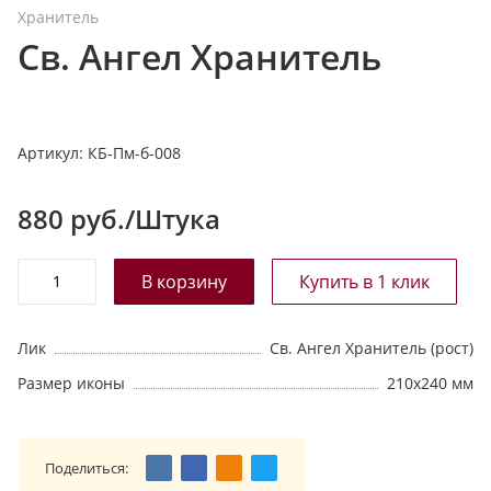
Хранитель
т
Св. Ангел Хранитель
а
л
о
г
Артикул:
КБ-Пм-б-008
у
880
руб./Штука
Лик
Св. Ангел Хранитель (рост)
Размер иконы
210х240 мм
Поделиться: