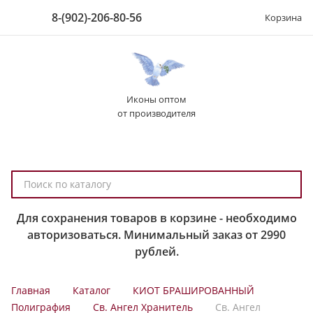
8-(902)-206-80-56
Корзина
Иконы оптом
от производителя
П
о
и
Для сохранения товаров в корзине - необходимо
с
авторизоваться. Минимальный заказ от 2990
к
рублей.
п
о
Главная
Каталог
КИОТ БРАШИРОВАННЫЙ
к
Полиграфия
Св. Ангел Хранитель
Св. Ангел
а