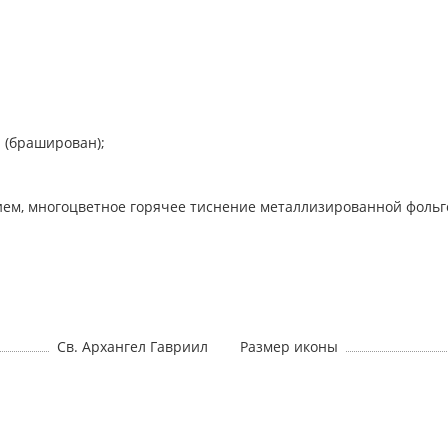
н (браширован);
ием, многоцветное горячее тиснение металлизированной фольг
Св. Архангел Гавриил
Размер иконы