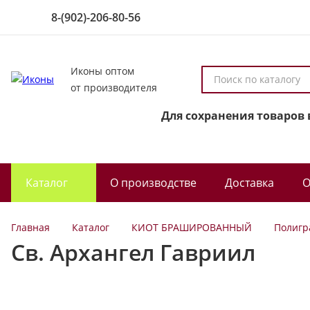
8-(902)-206-80-56
Иконы оптом
П
от производителя
о
и
Для сохранения товаров 
с
к
п
о
Каталог
О производстве
Доставка
О
к
а
т
Главная
Каталог
КИОТ БРАШИРОВАННЫЙ
Полигр
а
Св. Архангел Гавриил
л
о
г
у