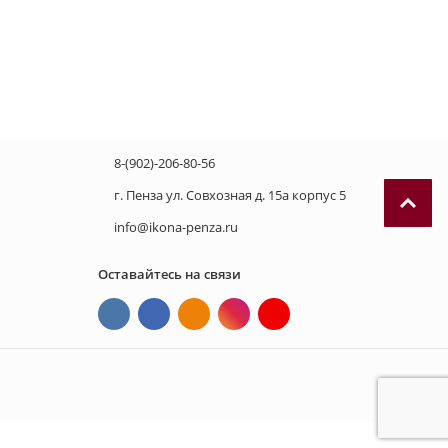
8-(902)-206-80-56
г. Пенза ул. Совхозная д. 15а корпус 5
info@ikona-penza.ru
Оставайтесь на связи
П
р
и