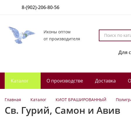
8-(902)-206-80-56
Иконы оптом
П
от производителя
о
и
Для 
с
к
п
о
Каталог
О производстве
Доставка
О
к
а
т
Главная
Каталог
КИОТ БРАШИРОВАННЫЙ
Полигр
а
Св. Гурий, Самон и Авив
л
о
г
у