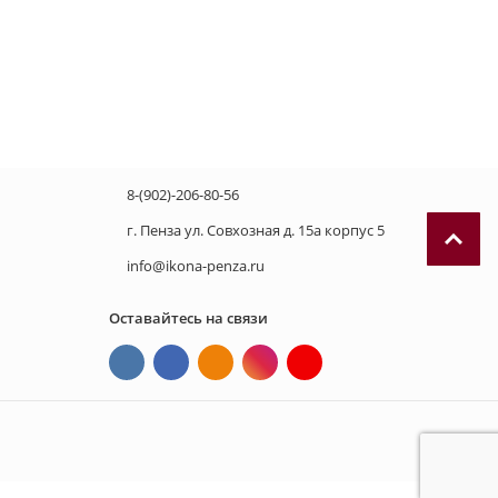
8-(902)-206-80-56
г. Пенза ул. Совхозная д. 15а корпус 5
info@ikona-penza.ru
Оставайтесь на связи
П
р
и