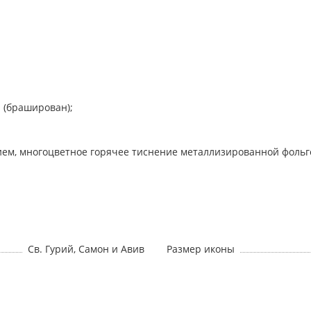
н (браширован);
ием, многоцветное горячее тиснение металлизированной фольг
Св. Гурий, Самон и Авив
Размер иконы