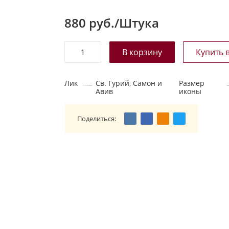
880
руб./Штука
Лик
Св. Гурий, Самон и
Размер
Авив
иконы
Поделиться: