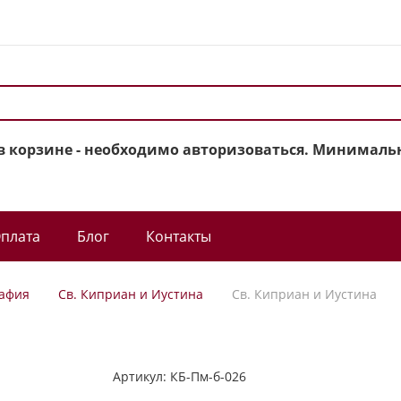
в корзине - необходимо авторизоваться. Минимальн
плата
Блог
Контакты
афия
Св. Киприан и Иустина
Св. Киприан и Иустина
Артикул:
КБ-Пм-б-026