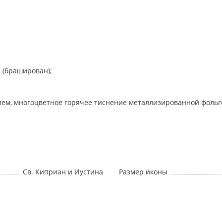
н (браширован);
ием, многоцветное горячее тиснение металлизированной фольг
Св. Киприан и Иустина
Размер иконы