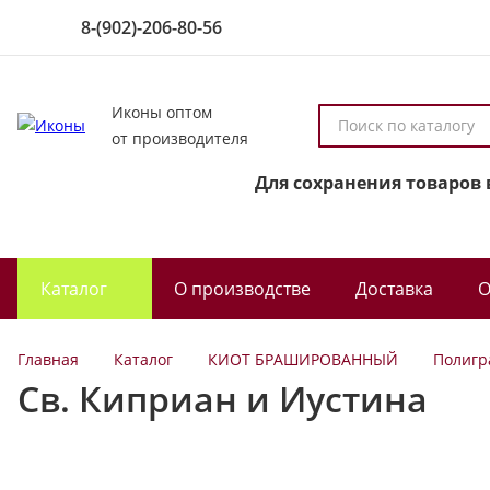
8-(902)-206-80-56
Иконы оптом
П
от производителя
о
и
Для сохранения товаров 
с
к
п
о
Каталог
О производстве
Доставка
О
к
а
т
Главная
Каталог
КИОТ БРАШИРОВАННЫЙ
Полигр
а
Св. Киприан и Иустина
л
о
г
у