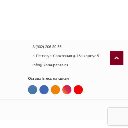
8-(902)-206-80-56
г. Пенза ул. Совхозная д. 15а корпус 5
info@ikona-penza.ru
Оставайтесь на связи
П
р
и