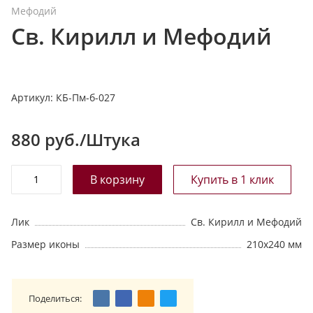
Мефодий
т
Св. Кирилл и Мефодий
а
л
о
г
Артикул:
КБ-Пм-б-027
у
880
руб./Штука
Лик
Св. Кирилл и Мефодий
Размер иконы
210х240 мм
Поделиться: