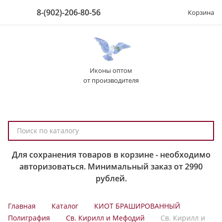
8-(902)-206-80-56
Корзина
Иконы оптом
от производителя
П
о
и
Для сохранения товаров в корзине - необходимо
с
авторизоваться. Минимальный заказ от 2990
к
рублей.
п
о
Главная
Каталог
КИОТ БРАШИРОВАННЫЙ
к
Полиграфия
Св. Кирилл и Мефодий
Св. Кирилл и
а