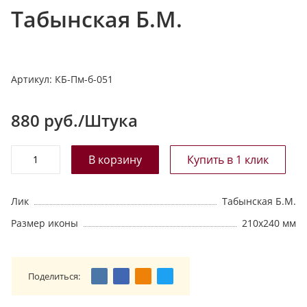
Табынская Б.М.
т
а
л
о
Артикул:
КБ-Пм-б-051
г
у
880
руб./Штука
Лик
Табынская Б.М.
Размер иконы
210х240 мм
Поделиться: