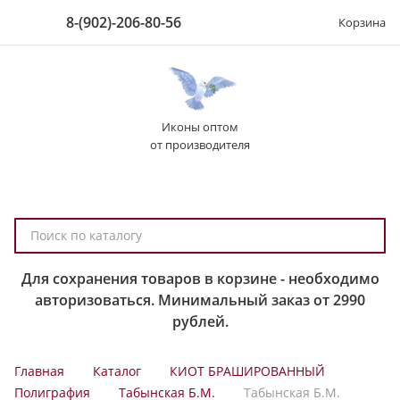
8-(902)-206-80-56
Корзина
Иконы оптом
от производителя
П
о
и
Для сохранения товаров в корзине - необходимо
с
авторизоваться. Минимальный заказ от 2990
к
рублей.
п
о
Главная
Каталог
КИОТ БРАШИРОВАННЫЙ
к
Полиграфия
Табынская Б.М.
Табынская Б.М.
а