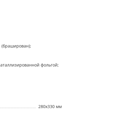
н (браширован);
 маталлизированной фольгой;
280х330 мм