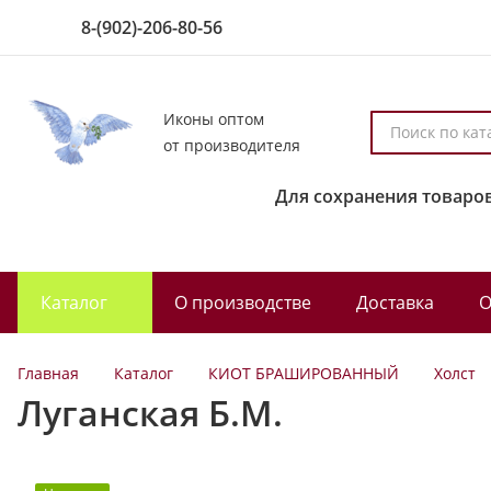
8-(902)-206-80-56
Иконы оптом
П
от производителя
о
и
Для сохранения товаров
с
к
п
о
Каталог
О производстве
Доставка
О
к
а
т
Главная
Каталог
КИОТ БРАШИРОВАННЫЙ
Холст
а
Луганская Б.М.
л
о
г
у