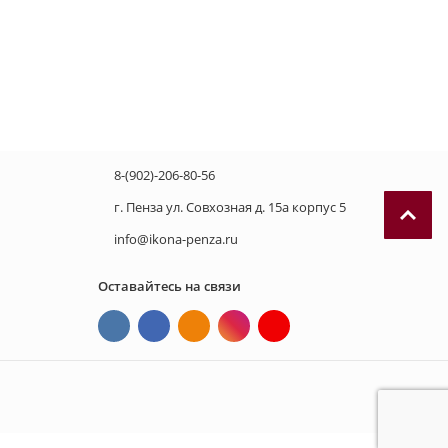
8-(902)-206-80-56
г. Пенза ул. Совхозная д. 15а корпус 5
info@ikona-penza.ru
Оставайтесь на связи
П
р
и