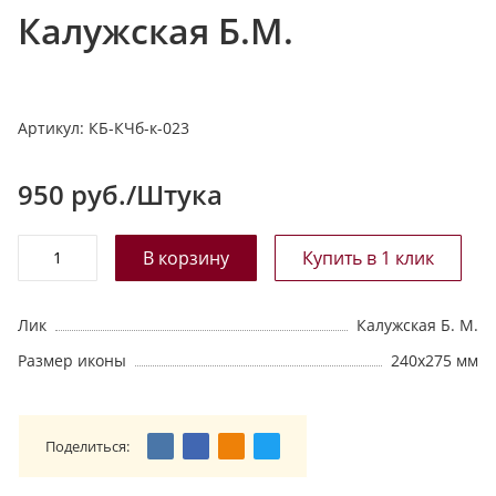
Калужская Б.М.
т
а
л
о
Артикул:
КБ-КЧб-к-023
г
у
950
руб./Штука
Лик
Калужская Б. М.
Размер иконы
240х275 мм
Поделиться: