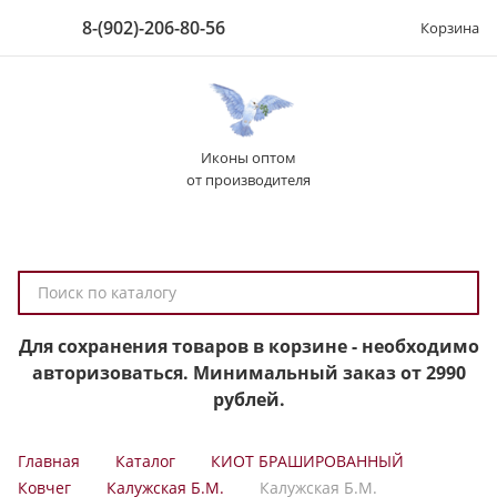
8-(902)-206-80-56
Корзина
Иконы оптом
от производителя
П
о
и
Для сохранения товаров в корзине - необходимо
с
авторизоваться. Минимальный заказ от 2990
к
рублей.
п
о
Главная
Каталог
КИОТ БРАШИРОВАННЫЙ
к
Ковчег
Калужская Б.М.
Калужская Б.М.
а