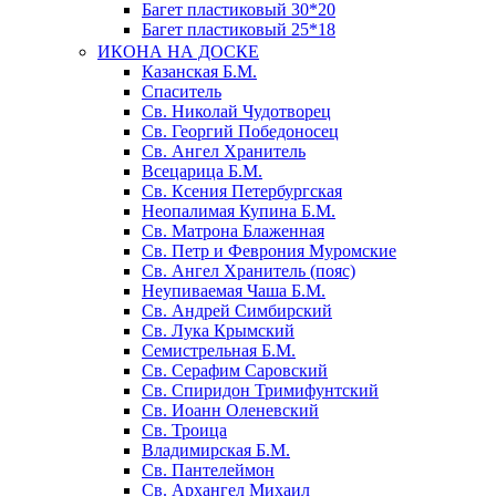
Багет пластиковый 30*20
Багет пластиковый 25*18
ИКОНА НА ДОСКЕ
Казанская Б.М.
Спаситель
Св. Николай Чудотворец
Св. Георгий Победоносец
Св. Ангел Хранитель
Всецарица Б.М.
Св. Ксения Петербургская
Неопалимая Купина Б.М.
Св. Матрона Блаженная
Св. Петр и Феврония Муромские
Св. Ангел Хранитель (пояс)
Неупиваемая Чаша Б.М.
Св. Андрей Симбирский
Св. Лука Крымский
Семистрельная Б.М.
Св. Серафим Саровский
Св. Спиридон Тримифунтский
Св. Иоанн Оленевский
Св. Троица
Владимирская Б.М.
Св. Пантелеймон
Св. Архангел Михаил