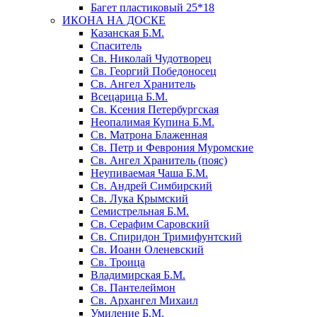
Багет пластиковый 25*18
ИКОНА НА ДОСКЕ
Казанская Б.М.
Спаситель
Св. Николай Чудотворец
Св. Георгий Победоносец
Св. Ангел Хранитель
Всецарица Б.М.
Св. Ксения Петербургская
Неопалимая Купина Б.М.
Св. Матрона Блаженная
Св. Петр и Феврония Муромские
Св. Ангел Хранитель (пояс)
Неупиваемая Чаша Б.М.
Св. Андрей Симбирский
Св. Лука Крымский
Семистрельная Б.М.
Св. Серафим Саровский
Св. Спиридон Тримифунтский
Св. Иоанн Оленевский
Св. Троица
Владимирская Б.М.
Св. Пантелеймон
Св. Архангел Михаил
Умиление Б.М.