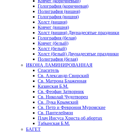
Ковчег (коричневый)
Голография (коричневая)
Полиграфия (вишня)
Голография (вишня)
Холст (вишня)
Ковчег (вишня)
Холст (вишня) Двунадесятые праздники
Голография (белая)
Ковчег (белый)
Холст (белый)
Холст (белый) Двунадесятые праздники
Полиграфия (белая)
ИКОНА ЛАМИНИРОВАННАЯ
Спаситель
Св. Александр Свирский
Св. Матрона Блаженная
Казанская Б.М.
Св. Феофан Затворник
Св. Николай Чудотворец
Св. Лука Крымский
Св. Петр и Феврония Муромские
Св. Пантелеймон
Плач Иисуса Христа об абортах
Табынская Б.М.
БАГЕТ