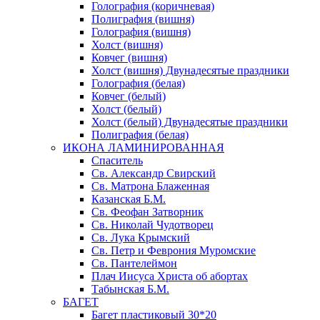
Голография (коричневая)
Полиграфия (вишня)
Голография (вишня)
Холст (вишня)
Ковчег (вишня)
Холст (вишня) Двунадесятые праздники
Голография (белая)
Ковчег (белый)
Холст (белый)
Холст (белый) Двунадесятые праздники
Полиграфия (белая)
ИКОНА ЛАМИНИРОВАННАЯ
Спаситель
Св. Александр Свирский
Св. Матрона Блаженная
Казанская Б.М.
Св. Феофан Затворник
Св. Николай Чудотворец
Св. Лука Крымский
Св. Петр и Феврония Муромские
Св. Пантелеймон
Плач Иисуса Христа об абортах
Табынская Б.М.
БАГЕТ
Багет пластиковый 30*20