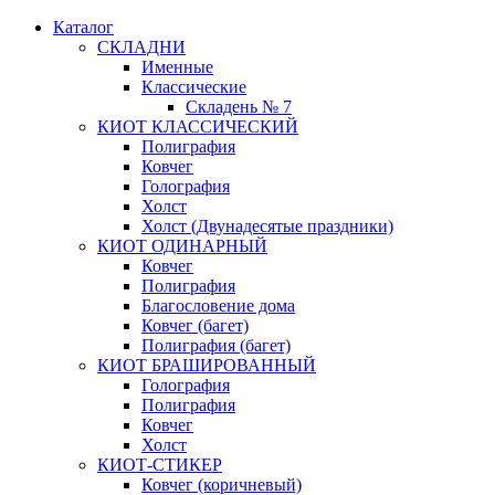
Каталог
СКЛАДНИ
Именные
Классические
Складень № 7
КИОТ КЛАССИЧЕСКИЙ
Полиграфия
Ковчег
Голография
Холст
Холст (Двунадесятые праздники)
КИОТ ОДИНАРНЫЙ
Ковчег
Полиграфия
Благословение дома
Ковчег (багет)
Полиграфия (багет)
КИОТ БРАШИРОВАННЫЙ
Голография
Полиграфия
Ковчег
Холст
КИОТ-СТИКЕР
Ковчег (коричневый)