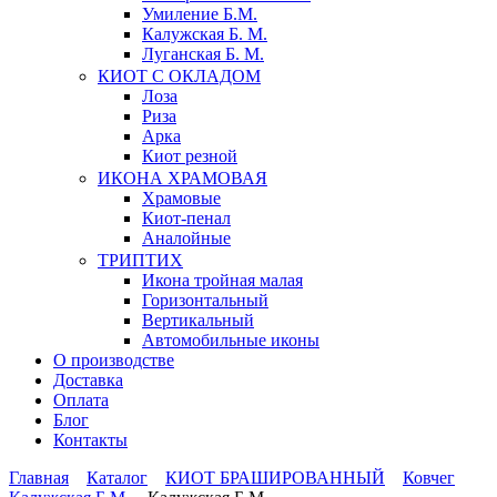
Умиление Б.М.
Калужская Б. М.
Луганская Б. М.
КИОТ С ОКЛАДОМ
Лоза
Риза
Арка
Киот резной
ИКОНА ХРАМОВАЯ
Храмовые
Киот-пенал
Аналойные
ТРИПТИХ
Икона тройная малая
Горизонтальный
Вертикальный
Автомобильные иконы
О производстве
Доставка
Оплата
Блог
Контакты
Главная
Каталог
КИОТ БРАШИРОВАННЫЙ
Ковчег