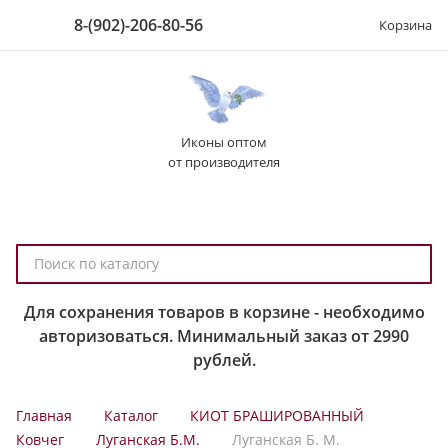
8-(902)-206-80-56
Корзина
Иконы оптом
от производителя
П
о
и
Для сохранения товаров в корзине - необходимо
с
авторизоваться. Минимальный заказ от 2990
к
рублей.
п
о
Главная
Каталог
КИОТ БРАШИРОВАННЫЙ
к
Ковчег
Луганская Б.М.
Луганская Б. М.
а