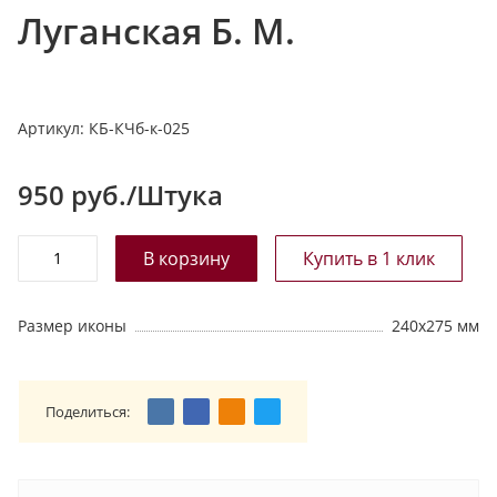
Луганская Б. М.
т
а
л
о
Артикул:
КБ-КЧб-к-025
г
у
950
руб./Штука
Размер иконы
240х275 мм
Поделиться: