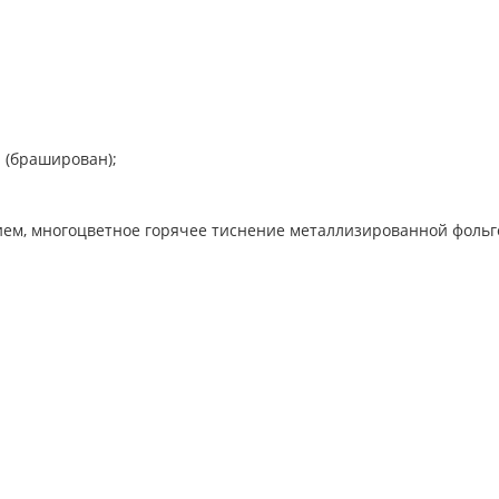
н (браширован);
ием, многоцветное горячее тиснение металлизированной фольг