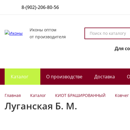
8-(902)-206-80-56
Иконы оптом
П
от производителя
о
и
Для с
с
к
п
о
Каталог
О производстве
Доставка
О
к
а
т
Главная
Каталог
КИОТ БРАШИРОВАННЫЙ
Ковчег
а
Луганская Б. М.
л
о
г
у