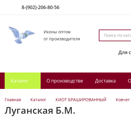
8-(902)-206-80-56
Иконы оптом
П
от производителя
о
и
Для 
с
к
п
о
Каталог
О производстве
Доставка
О
к
а
т
Главная
Каталог
КИОТ БРАШИРОВАННЫЙ
Ковчег
а
Луганская Б.М.
л
о
г
у