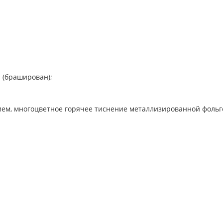
н (браширован);
ием, многоцветное горячее тиснение металлизированной фольг