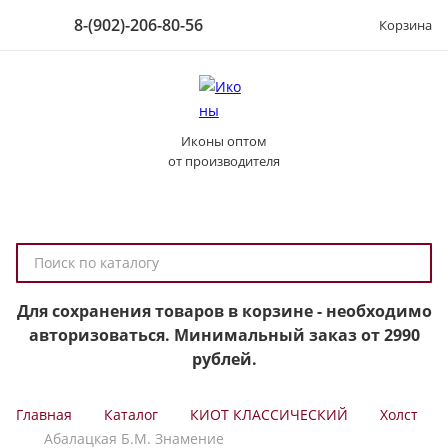
8-(902)-206-80-56
Корзина
Иконы оптом
от производителя
П
о
и
Для сохранения товаров в корзине - необходимо
с
авторизоваться. Минимальный заказ от 2990
к
рублей.
п
о
Главная
Каталог
КИОТ КЛАССИЧЕСКИЙ
Холст
к
Абалацкая Б.М. Знамение
а