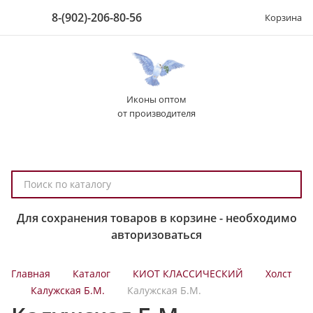
8-(902)-206-80-56
Корзина
Иконы оптом
от производителя
П
о
и
Для сохранения товаров в корзине - необходимо
с
авторизоваться
к
п
Главная
Каталог
КИОТ КЛАССИЧЕСКИЙ
Холст
о
Калужская Б.М.
Калужская Б.М.
к
а