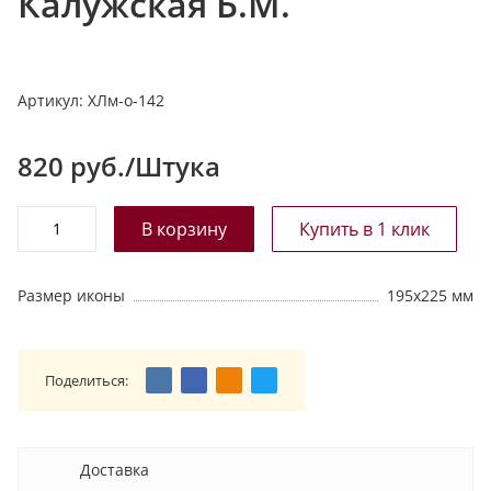
Калужская Б.М.
т
а
л
Артикул:
ХЛм-о-142
о
г
у
820
руб./Штука
Размер иконы
195х225 мм
Поделиться:
Доставка