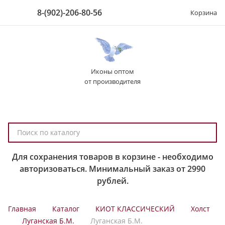
8-(902)-206-80-56
Корзина
Иконы оптом
от производителя
П
о
и
Для сохранения товаров в корзине - необходимо
с
авторизоваться. Минимальный заказ от 2990
к
рублей.
п
о
Главная
Каталог
КИОТ КЛАССИЧЕСКИЙ
Холст
к
Луганская Б.М.
Луганская Б.М.
а