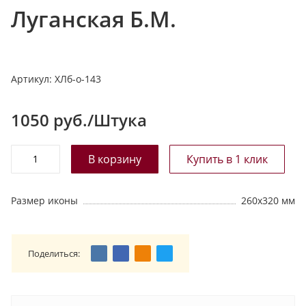
Луганская Б.М.
т
а
л
о
Артикул:
ХЛб-о-143
г
у
1050
руб./Штука
Размер иконы
260х320 мм
Поделиться: