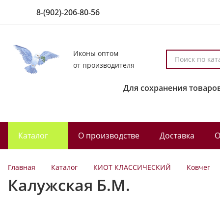
8-(902)-206-80-56
Иконы оптом
П
от производителя
о
и
Для сохранения товаров
с
к
п
о
Каталог
О производстве
Доставка
О
к
а
т
Главная
Каталог
КИОТ КЛАССИЧЕСКИЙ
Ковчег
а
Калужская Б.М.
л
о
г
у