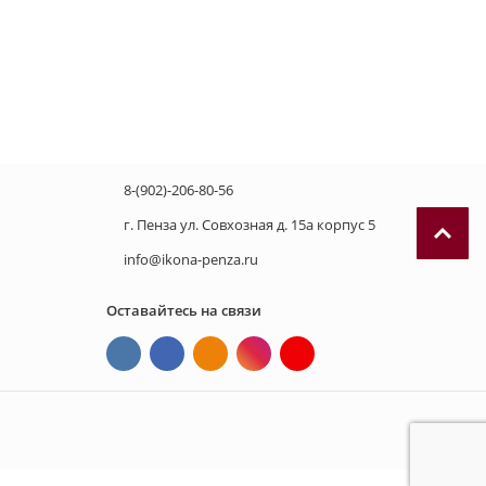
8-(902)-206-80-56
г. Пенза ул. Совхозная д. 15а корпус 5
info@ikona-penza.ru
Оставайтесь на связи
П
р
и