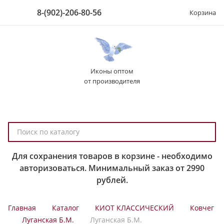
8-(902)-206-80-56
Корзина
Иконы оптом
от производителя
П
о
и
Для сохранения товаров в корзине - необходимо
с
авторизоваться. Минимальный заказ от 2990
к
рублей.
п
о
Главная
Каталог
КИОТ КЛАССИЧЕСКИЙ
Ковчег
к
Луганская Б.М.
Луганская Б.М.
а