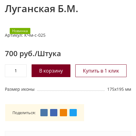
Луганская Б.М.
т
а
л
о
Новинка
Артикул:
КЧм-с-025
г
у
700
руб./Штука
Размер иконы
175х195 мм
Поделиться: