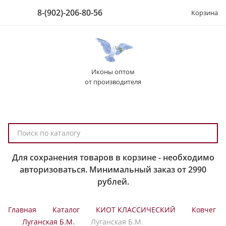
8-(902)-206-80-56
Корзина
Иконы оптом
от производителя
П
о
и
Для сохранения товаров в корзине - необходимо
с
авторизоваться. Минимальный заказ от 2990
к
рублей.
п
о
Главная
Каталог
КИОТ КЛАССИЧЕСКИЙ
Ковчег
к
Луганская Б.М.
Луганская Б.М.
а