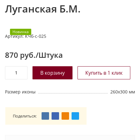
Луганская Б.М.
т
а
л
о
Новинка
Артикул:
КЧб-с-025
г
у
870
руб./Штука
Размер иконы
260х300 мм
Поделиться: