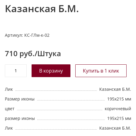
Казанская Б.М.
т
а
л
о
Артикул:
КС-ГЛм-к-02
г
у
710
руб./Штука
Лик
Казанская Б.М.
Размер иконы
195х215 мм
цвет
коричневый
размер иконы
195х215 мм
Лик
Казанская Б.М.