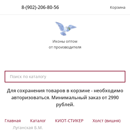
8-(902)-206-80-56
Корзина
Иконы оптом
от производителя
П
о
и
Для сохранения товаров в корзине - необходимо
с
авторизоваться. Минимальный заказ от 2990
к
рублей.
п
о
Главная
Каталог
КИОТ-СТИКЕР
Холст (вишня)
к
Луганская Б.М.
а