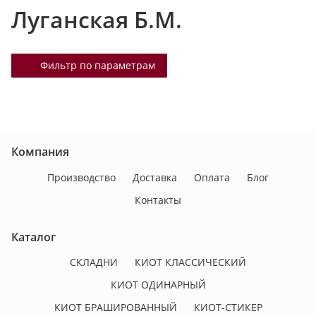
Луганская Б.М.
т
а
л
Фильтр по параметрам
о
г
у
Компания
Производство
Доставка
Оплата
Блог
Контакты
Каталог
СКЛАДНИ
КИОТ КЛАССИЧЕСКИЙ
КИОТ ОДИНАРНЫЙ
КИОТ БРАШИРОВАННЫЙ
КИОТ-СТИКЕР