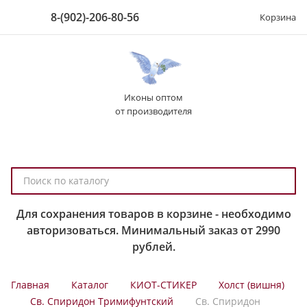
8-(902)-206-80-56
Корзина
Иконы оптом
от производителя
П
о
и
Для сохранения товаров в корзине - необходимо
с
авторизоваться. Минимальный заказ от 2990
к
рублей.
п
о
Главная
Каталог
КИОТ-СТИКЕР
Холст (вишня)
к
Св. Спиридон Тримифунтский
Св. Спиридон
а