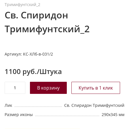
Тримифунтский_2
т
Св. Спиридон
а
л
Тримифунтский_2
о
г
у
Артикул:
КС-ХЛб-в-031/2
1100
руб./Штука
Лик
Св. Спиридон Тримифунтский
Размер иконы
290х345 мм