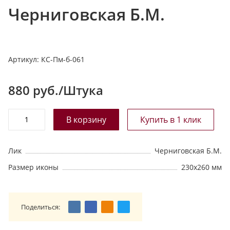
Черниговская Б.М.
т
а
л
о
Артикул:
КС-Пм-б-061
г
у
880
руб./Штука
Лик
Черниговская Б.М.
Размер иконы
230х260 мм
Поделиться: