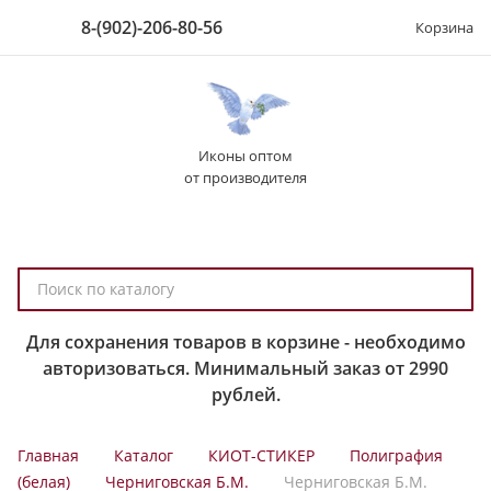
8-(902)-206-80-56
Корзина
Иконы оптом
от производителя
П
о
и
Для сохранения товаров в корзине - необходимо
с
авторизоваться. Минимальный заказ от 2990
к
рублей.
п
о
Главная
Каталог
КИОТ-СТИКЕР
Полиграфия
к
(белая)
Черниговская Б.М.
Черниговская Б.М.
а