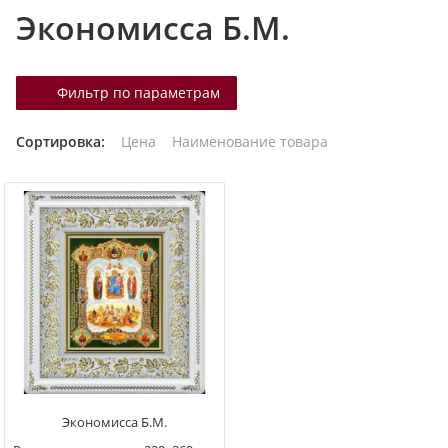
Экономисса Б.М.
т
а
л
Фильтр по параметрам
о
г
Сортировка:
Цена
Наименование товара
у
Экономисса Б.М.