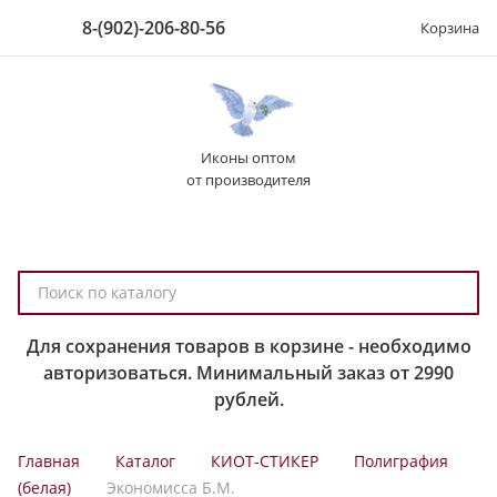
8-(902)-206-80-56
Корзина
Иконы оптом
от производителя
П
о
и
Для сохранения товаров в корзине - необходимо
с
авторизоваться. Минимальный заказ от 2990
к
рублей.
п
о
Главная
Каталог
КИОТ-СТИКЕР
Полиграфия
к
(белая)
Экономисса Б.М.
а