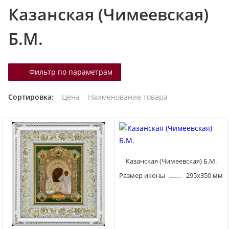
Казанская (Чимеевская)
т
а
Б.М.
л
о
г
Фильтр по параметрам
у
Сортировка:
Цена
Наименование товара
Казанская (Чимеевская) Б.М.
Размер иконы
295х350 мм