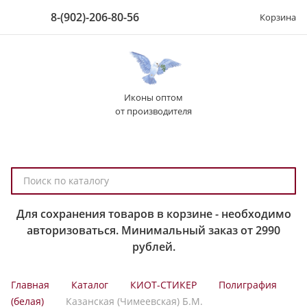
8-(902)-206-80-56
Корзина
Иконы оптом
от производителя
П
о
и
Для сохранения товаров в корзине - необходимо
с
авторизоваться. Минимальный заказ от 2990
к
рублей.
п
о
Главная
Каталог
КИОТ-СТИКЕР
Полиграфия
к
(белая)
Казанская (Чимеевская) Б.М.
а