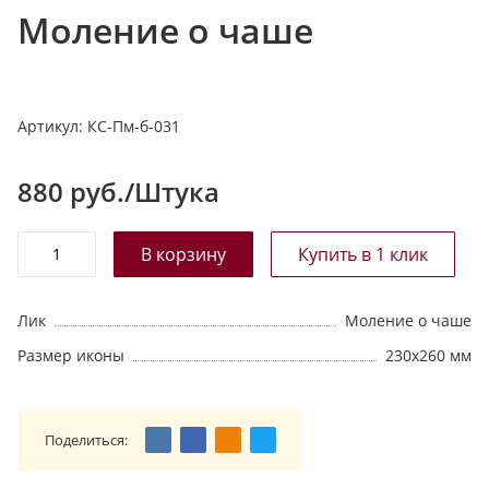
Моление о чаше
т
а
л
о
Артикул:
КС-Пм-б-031
г
у
880
руб./Штука
Лик
Моление о чаше
Размер иконы
230х260 мм
Поделиться: