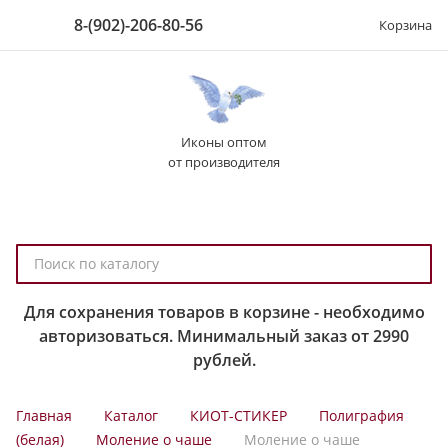
8-(902)-206-80-56
Корзина
Иконы оптом
от производителя
П
о
и
Для сохранения товаров в корзине - необходимо
с
авторизоваться. Минимальный заказ от 2990
к
рублей.
п
о
Главная
Каталог
КИОТ-СТИКЕР
Полиграфия
к
(белая)
Моление о чаше
Моление о чаше
а