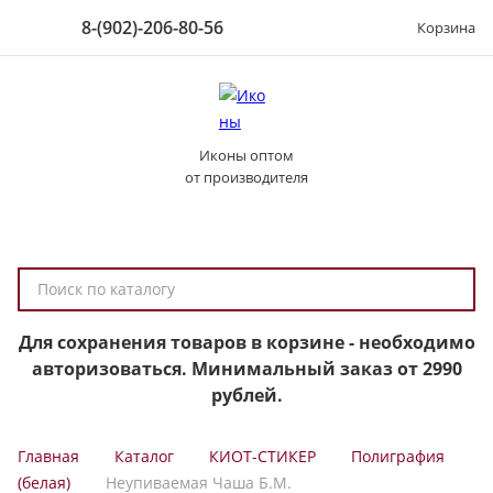
8-(902)-206-80-56
Корзина
Иконы оптом
от производителя
П
о
и
Для сохранения товаров в корзине - необходимо
с
авторизоваться. Минимальный заказ от 2990
к
рублей.
п
о
Главная
Каталог
КИОТ-СТИКЕР
Полиграфия
к
(белая)
Неупиваемая Чаша Б.М.
а