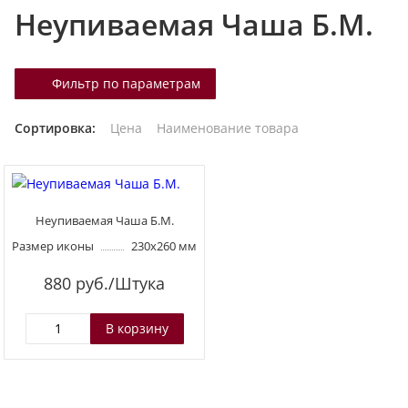
Неупиваемая Чаша Б.М.
т
а
л
Фильтр по параметрам
о
г
Сортировка:
Цена
Наименование товара
у
Неупиваемая Чаша Б.М.
Размер иконы
230х260 мм
880
руб./Штука