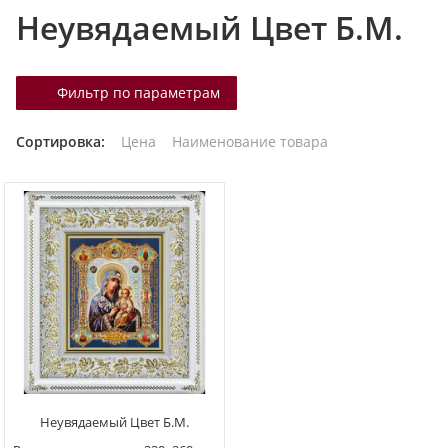
Неувядаемый Цвет Б.М.
т
а
л
Фильтр по параметрам
о
г
Сортировка:
Цена
Наименование товара
у
Неувядаемый Цвет Б.М.