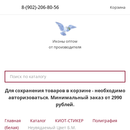
8-(902)-206-80-56
Корзина
Иконы оптом
от производителя
П
о
и
Для сохранения товаров в корзине - необходимо
с
авторизоваться. Минимальный заказ от 2990
к
рублей.
п
о
Главная
Каталог
КИОТ-СТИКЕР
Полиграфия
к
(белая)
Неувядаемый Цвет Б.М.
а