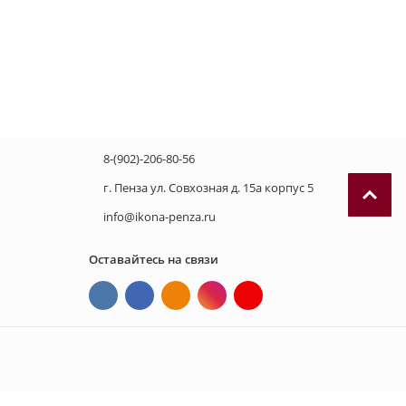
8-(902)-206-80-56
г. Пенза ул. Совхозная д. 15а корпус 5
info@ikona-penza.ru
Оставайтесь на связи
П
р
и