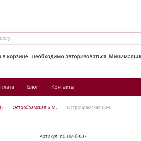
 в корзине - необходимо авторизоваться. Минимальны
плата
Блог
Контакты
я)
Остробрамская Б.М.
Остробрамская Б.М.
Артикул:
КС-Пм-б-037