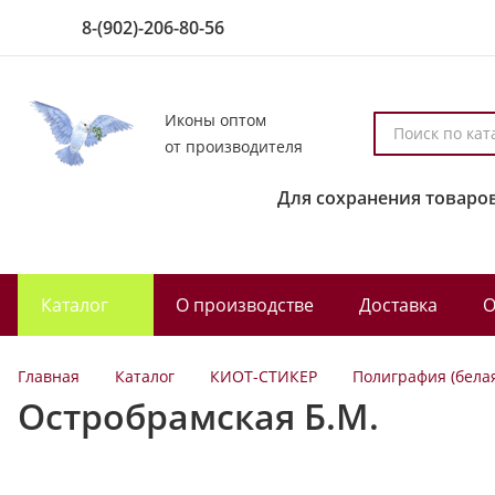
8-(902)-206-80-56
Иконы оптом
П
от производителя
о
и
Для сохранения товаров
с
к
п
о
Каталог
О производстве
Доставка
О
к
а
т
Главная
Каталог
КИОТ-СТИКЕР
Полиграфия (бела
а
Остробрамская Б.М.
л
о
г
у