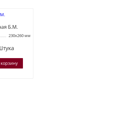
ая Б.М.
230х260 мм
Штука