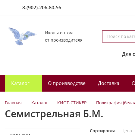
8-(902)-206-80-56
Иконы оптом
П
от производителя
о
и
Для 
с
к
п
о
Каталог
О производстве
Доставка
О
к
а
т
Главная
Каталог
КИОТ-СТИКЕР
Полиграфия (бела
а
Семистрельная Б.М.
л
о
г
Сортировка:
Цена
у