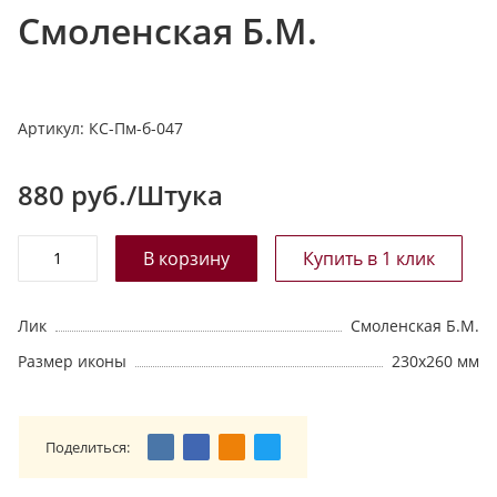
Смоленская Б.М.
т
а
л
о
Артикул:
КС-Пм-б-047
г
у
880
руб./Штука
Лик
Смоленская Б.М.
Размер иконы
230х260 мм
Поделиться: