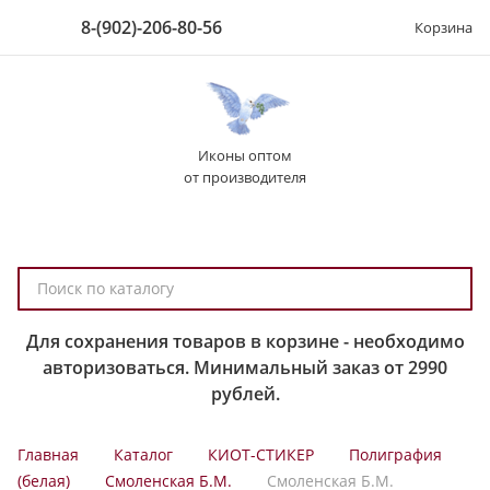
8-(902)-206-80-56
Корзина
Иконы оптом
от производителя
П
о
и
Для сохранения товаров в корзине - необходимо
с
авторизоваться. Минимальный заказ от 2990
к
рублей.
п
о
Главная
Каталог
КИОТ-СТИКЕР
Полиграфия
к
(белая)
Смоленская Б.М.
Смоленская Б.М.
а