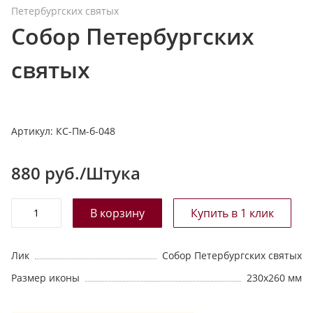
Петербургских святых
т
Собор Петербургских
а
л
святых
о
г
у
Артикул:
КС-Пм-б-048
880
руб./Штука
Лик
Собор Петербургских святых
Размер иконы
230х260 мм