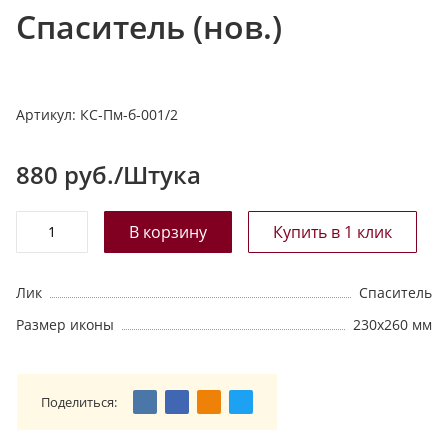
Спаситель (нов.)
т
а
л
о
Артикул:
КС-Пм-б-001/2
г
у
880
руб./Штука
Лик
Спаситель
Размер иконы
230х260 мм
Поделиться: