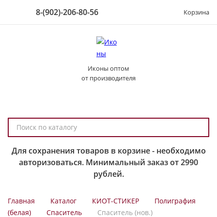
8-(902)-206-80-56
Корзина
Иконы оптом
от производителя
П
о
и
Для сохранения товаров в корзине - необходимо
с
авторизоваться. Минимальный заказ от 2990
к
рублей.
п
о
Главная
Каталог
КИОТ-СТИКЕР
Полиграфия
к
(белая)
Спаситель
Спаситель (нов.)
а