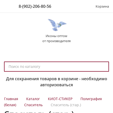
8-(902)-206-80-56
Корзина
Иконы оптом
от производителя
П
о
и
Для сохранения товаров в корзине - необходимо
с
авторизоваться
к
п
Главная
Каталог
КИОТ-СТИКЕР
Полиграфия
о
(белая)
Спаситель
Спаситель (стар.)
к
а