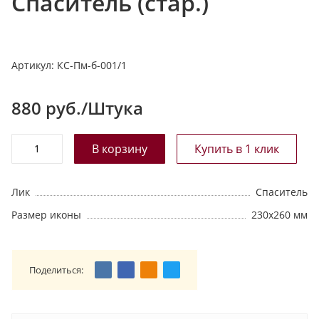
Спаситель (стар.)
т
а
л
Артикул:
КС-Пм-б-001/1
о
г
у
880
руб./Штука
Лик
Спаситель
Размер иконы
230х260 мм
Поделиться: