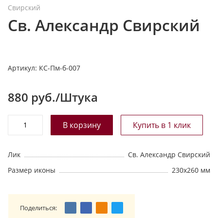
Свирский
т
Св. Александр Свирский
а
л
о
г
Артикул:
КС-Пм-б-007
у
880
руб./Штука
Лик
Св. Александр Свирский
Размер иконы
230х260 мм
Поделиться: