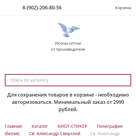
8-(902)-206-80-56
Корзина
Иконы оптом
от производителя
П
о
и
Для сохранения товаров в корзине - необходимо
с
авторизоваться. Минимальный заказ от 2990
к
рублей.
п
о
Главная
Каталог
КИОТ-СТИКЕР
Полиграфия
к
(белая)
Св. Александр Свирский
Св. Александр
а