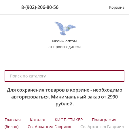
8-(902)-206-80-56
Корзина
Иконы оптом
от производителя
П
о
и
Для сохранения товаров в корзине - необходимо
с
авторизоваться. Минимальный заказ от 2990
к
рублей.
п
о
Главная
Каталог
КИОТ-СТИКЕР
Полиграфия
к
(белая)
Св. Архангел Гавриил
Св. Архангел Гавриил
а