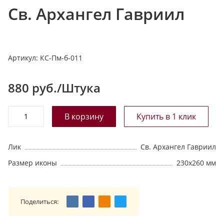
Св. Архангел Гавриил
т
а
л
о
Артикул:
КС-Пм-б-011
г
у
880
руб./Штука
Лик
Св. Архангел Гавриил
Размер иконы
230х260 мм
Поделиться: