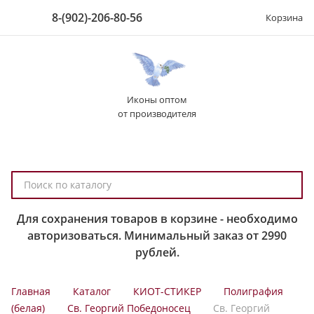
8-(902)-206-80-56
Корзина
Иконы оптом
от производителя
П
о
и
Для сохранения товаров в корзине - необходимо
с
авторизоваться. Минимальный заказ от 2990
к
рублей.
п
о
Главная
Каталог
КИОТ-СТИКЕР
Полиграфия
к
(белая)
Св. Георгий Победоносец
Св. Георгий
а