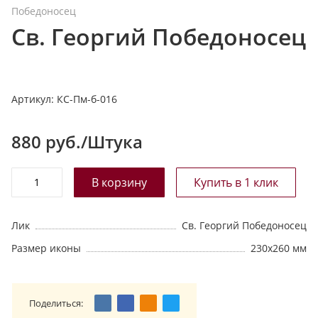
Победоносец
т
Св. Георгий Победоносец
а
л
о
г
Артикул:
КС-Пм-б-016
у
880
руб./Штука
Лик
Св. Георгий Победоносец
Размер иконы
230х260 мм
Поделиться: