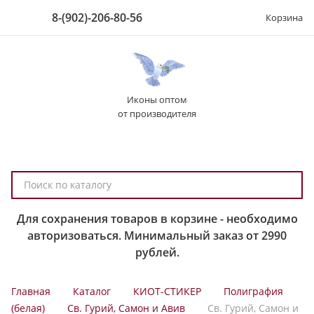
8-(902)-206-80-56
Корзина
Иконы оптом
от производителя
П
о
и
Для сохранения товаров в корзине - необходимо
с
авторизоваться. Минимальный заказ от 2990
к
рублей.
п
о
Главная
Каталог
КИОТ-СТИКЕР
Полиграфия
к
(белая)
Св. Гурий, Самон и Авив
Св. Гурий, Самон и
а