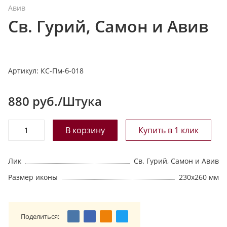
Авив
т
Св. Гурий, Самон и Авив
а
л
о
г
Артикул:
КС-Пм-б-018
у
880
руб./Штука
Лик
Св. Гурий, Самон и Авив
Размер иконы
230х260 мм
Поделиться: