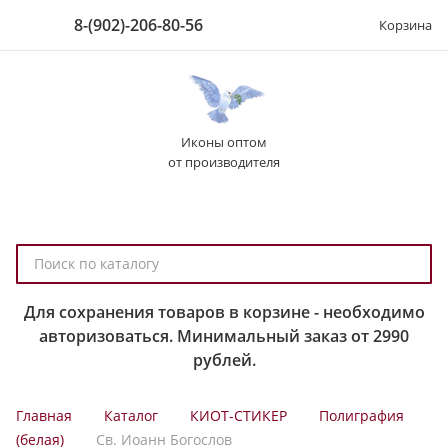
8-(902)-206-80-56
Корзина
Иконы оптом
от производителя
П
о
и
Для сохранения товаров в корзине - необходимо
с
авторизоваться. Минимальный заказ от 2990
к
рублей.
п
о
Главная
Каталог
КИОТ-СТИКЕР
Полиграфия
к
(белая)
Св. Иоанн Богослов
а