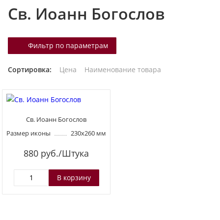
Св. Иоанн Богослов
т
а
л
Фильтр по параметрам
о
г
Сортировка:
Цена
Наименование товара
у
Св. Иоанн Богослов
Размер иконы
230х260 мм
880
руб./Штука